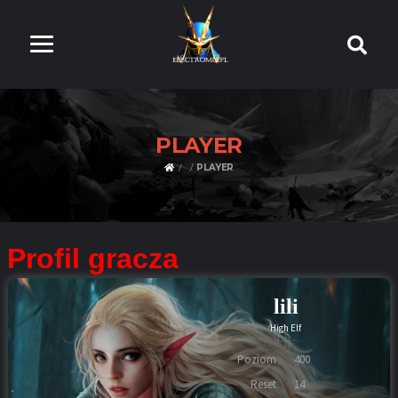
PLAYER
PLAYER
Profil gracza
lili
High Elf
Poziom
400
Reset
14