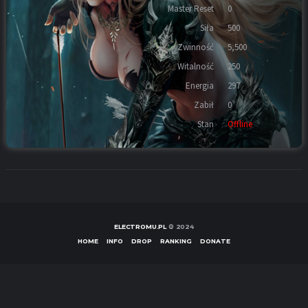
Master Reset
0
Siła
500
Zwinność
5,500
Witalność
250
Energia
297
Zabił
0
Stan
Offline
ELECTROMU.PL
© 2024
HOME
INFO
DROP
RANKING
DONATE