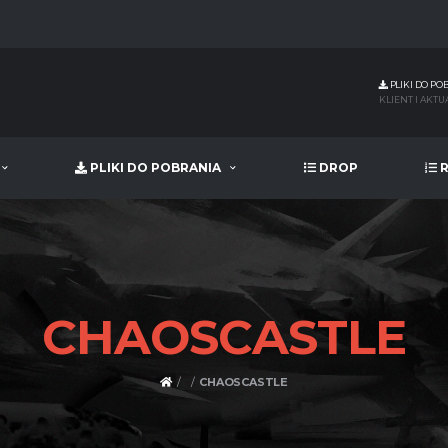
PLIKI DO PO
KLIENT I AKTU
PLIKI DO POBRANIA
DROP
R
CHAOSCASTLE
CHAOSCASTLE