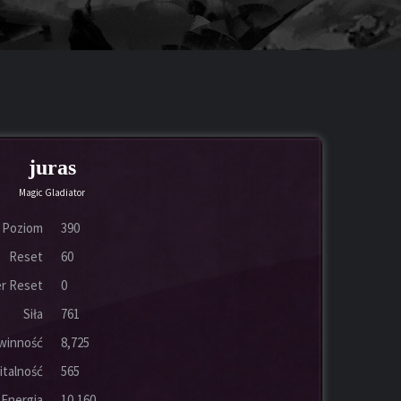
juras
Magic Gladiator
Poziom
390
Reset
60
r Reset
0
Siła
761
winność
8,725
italność
565
Energia
10,160