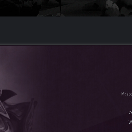
Maste
Z
W