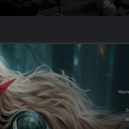
Maste
Z
W