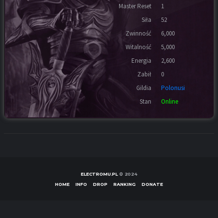
Master Reset
1
Siła
52
Zwinność
6,000
Witalność
5,000
Energia
2,600
Zabił
0
Gildia
Polonusi
Stan
Online
ELECTROMU.PL
© 2024
HOME
INFO
DROP
RANKING
DONATE