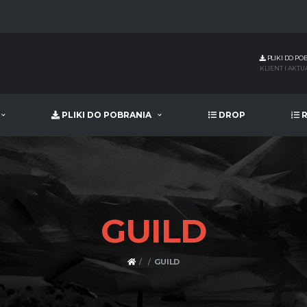
PLIKI DO PO
KLIENT I AKTU
PLIKI DO POBRANIA
DROP
R
GUILD
GUILD