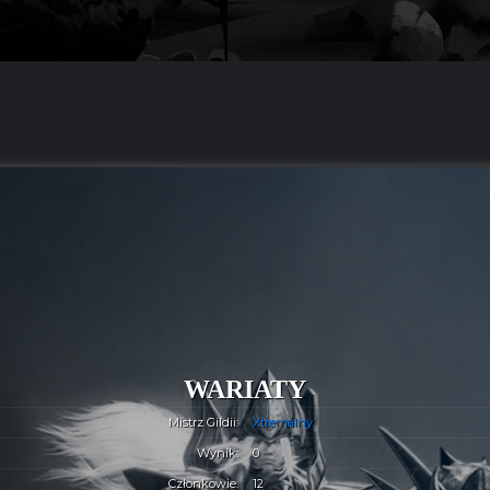
WARIATY
Mistrz Gildii:
Xtremalny
Wynik:
0
Członkowie:
12